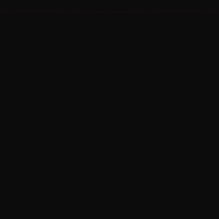
DEUTSCH
LIVE CHAT
Allgemeine Infos
Casino
Live-Casino
Jackpot-Spiele
Sport
Sicherheit und Datenschutz
Allgemeine Geschäftsbedingungen