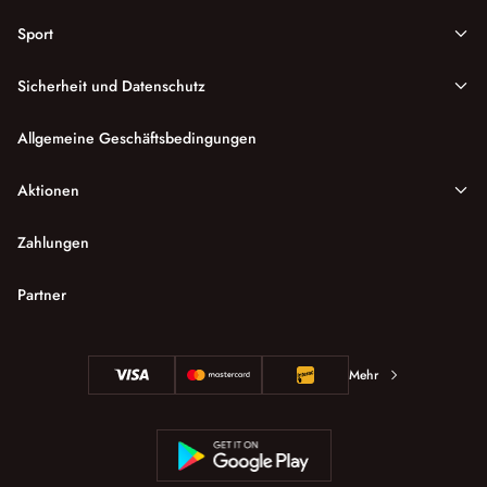
Sport
Sicherheit und Datenschutz
Allgemeine Geschäftsbedingungen
Aktionen
Zahlungen
Partner
Mehr