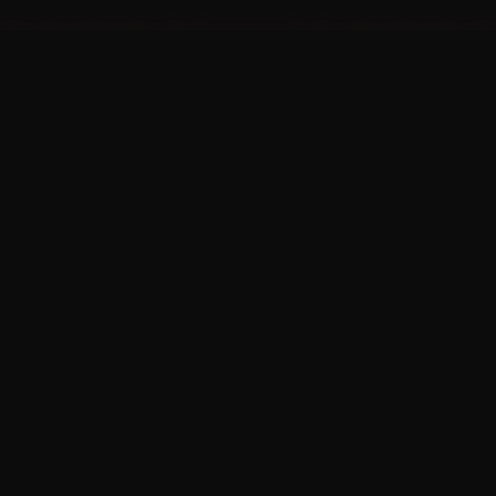
DEUTSCH
LIVE CHAT
Allgemeine Infos
Casino
Live-Casino
Jackpot-Spiele
Sport
Sicherheit und Datenschutz
Allgemeine Geschäftsbedingungen