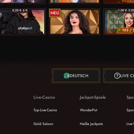
32
3
2
0,20 €
- 6 €
1,00 €
- 5.0
NEU
falo Blitz España
Türkçe Rulet
Brazilian ONE Blac
15
16
33
105 / 
DEUTSCH
LIVE C
Live-Casino
Jackpot-Spiele
Spo
Top-Live-Casino
WonderPot
Spor
Gold Saloon
Heiße Jackpots
Live