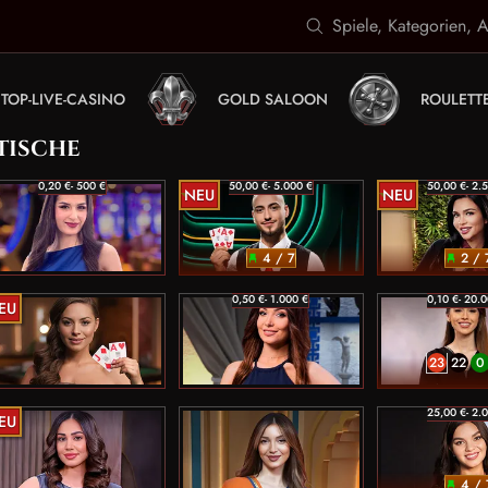
Spiele, Kategorien, A
TOP-LIVE-CASINO
GOLD SALOON
ROULETT
TISCHE
0,20 €
- 500 €
50,00 €
- 5.000 €
50,00 €
- 2.
NEU
NEU
a Fire Blaze Ruleta España
Blackjack Italia Tricolore 3
VIP Blackjack Latin
4 / 7
2 / 
0,50 €
- 1.000 €
0,10 €
- 20.
EU
ckJack Arabic D
Greek Speed Roulette
Roulette Italy - Roule
23
22
0
1
10
26
25,00 €
- 2.
EU
lette Arabic B
Live Altin Roulette
Blackjack Italiano 1
18
16
29
4 / 