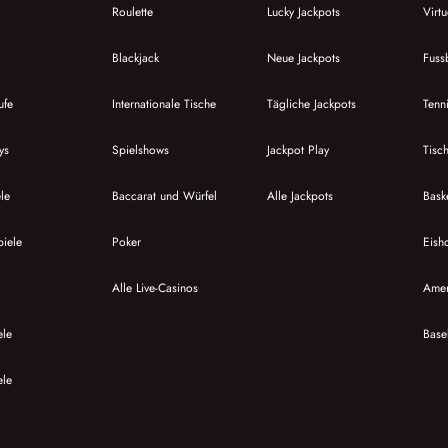
Roulette
Lucky Jackpots
Virtu
Blackjack
Neue Jackpots
Fuss
ufe
Internationale Tische
Tägliche Jackpots
Tenn
ys
Spielshows
Jackpot Play
Tisc
ele
Baccarat und Würfel
Alle Jackpots
Bask
piele
Poker
Eish
Alle Live-Casinos
Amer
ele
Base
ele