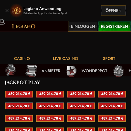
Legiano Anwendung
ÖFFNEN
Erhalte die App für das beste Spiel
EINLOGGEN
REGISTRIEREN
CASINO
LIVE-CASINO
SPORT
ANBIETER
WONDERPOT
H
JACKPOT PLAY
489.214,78 €
489.214,78 €
489.214,78 €
489.214,78 €
Tropical Pop Jackpot Play
Tiki Hut Megaways Jackpot Play
Egg Rush Jackpot Play
Gameshow Party Jackpot Play
489.214,78 €
489.214,78 €
489.214,78 €
489.214,78 €
Kingdom of Atlantis Jackpot Play
Hot to Burn Jackpot Play
Fire Hot 100 Jackpot Play
Striking Hot 5 Jackpot Play
489.214,78 €
489.214,78 €
489.214,78 €
489.214,78 €
Crown of Fire Jackpot Play
Fire Hot 20 Jackpot Play
Shining Hot 5 Jackpot Play
Shining Hot 20 Jackpot Play
489.214,78 €
489.214,78 €
489.214,78 €
489.214,78 €