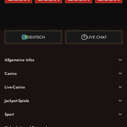
Shining Hot 40 Jackpot Play
Shining Hot 100 Jackpot Play
Fire Hot 5 Jackpot Play
Fire Hot 40 Jackpot Play
DEUTSCH
LIVE CHAT
Allgemeine Infos
Casino
Live-Casino
Jackpot-Spiele
Sport