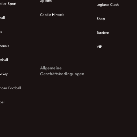
Spielen
eller Sport
Legiano Clash
Cookie-Hinweis
ball
Shop
is
Turniere
htennis
VIP
etball
Allgemeine
Geschäftsbedingungen
ockey
ican Football
ball