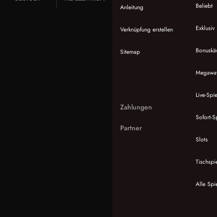
Beliebt
Anleitung
Exklusiv
Verknüpfung erstellen
Bonuskä
Sitemap
Megawa
Live-Spi
Zahlungen
Sofort-S
Partner
Slots
Tischspi
Alle Spi