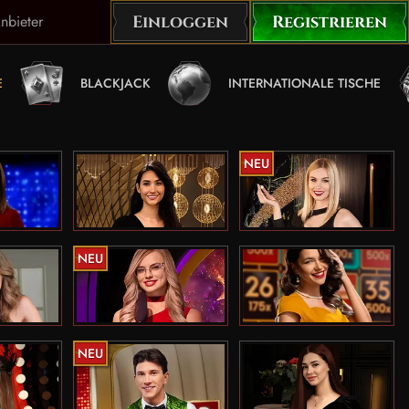
Einloggen
Registrieren
nbieter
E
BLACKJACK
INTERNATIONALE TISCHE
NEU
Gold Saloon VIP Speed Roulette
Gold Saloon Roulette
NEU
Gravity Roulette
PowerUP Roulette
NEU
Fortune Roulette
Bar Roulette 2000X