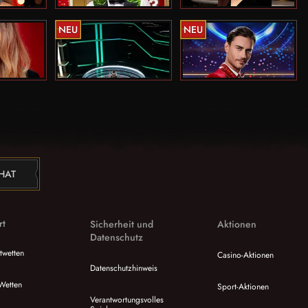
NEU
NEU
Roulette Germany - Deutsches Roulette
Rush Atom Roulette
Mega Roulette 3000
HAT
rt
Sicherheit und
Aktionen
Datenschutz
twetten
Casino-Aktionen
Datenschutzhinweis
-Wetten
Sport-Aktionen
Verantwortungsvolles