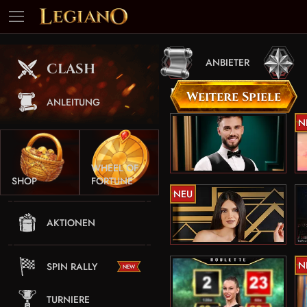
ANBIETER
CLASH
ROULETTE
Weitere Spiele
ANLEITUNG
N
Speed Roulette
Gat
WHEEL OF
SHOP
FORTUNE
NEU
Spanish Roulette
Veg
AKTIONEN
N
SPIN RALLY
Dynamic Roulette 120x
Cas
NEW
TURNIERE