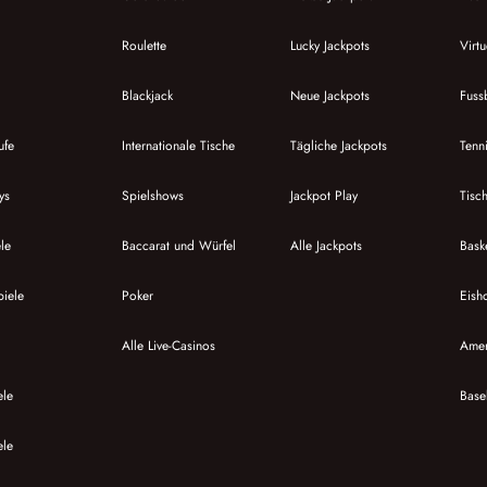
Roulette
Lucky Jackpots
Virtu
Blackjack
Neue Jackpots
Fuss
ufe
Internationale Tische
Tägliche Jackpots
Tenn
ys
Spielshows
Jackpot Play
Tisc
ele
Baccarat und Würfel
Alle Jackpots
Bask
piele
Poker
Eish
Alle Live-Casinos
Amer
ele
Base
ele