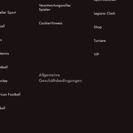
Verantwortungsvolles
Spielen
eller Sport
Legiano Clash
Cookie-Hinweis
ball
Shop
is
Turniere
htennis
VIP
etball
Allgemeine
Geschäftsbedingungen
ockey
ican Football
ball