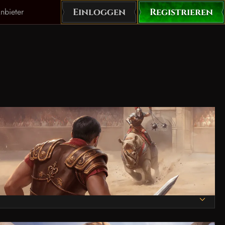
Einloggen
Registrieren
nbieter