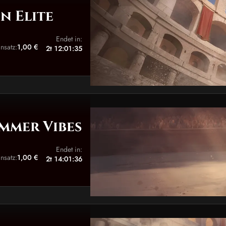
n Elite
Endet in:
nsatz:
1,00 €
2t 12:01:35
mmer Vibes
Endet in:
nsatz:
1,00 €
2t 14:01:36