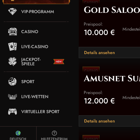
CASINO
Gold Saloo
VIP-PROGRAMM
Preispool:
Mindestei
10.000 €
CASINO
LIVE-CASINO
Details ansehen
JACKPOT-
NEW
SPIELE
CASINO
Amusnet Su
SPORT
Preispool:
LIVE-WETTEN
Mindestei
12.000 €
VIRTUELLER SPORT
Details ansehen
DEUTSCH
HILFEZENTRUM
CASINO