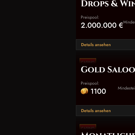
Drops & Wi
Preispool:
Mindes
2.000.000 €
Details ansehen
CASINO
Gold Saloo
Preispool:
Mindestei
1100
Details ansehen
CASINO