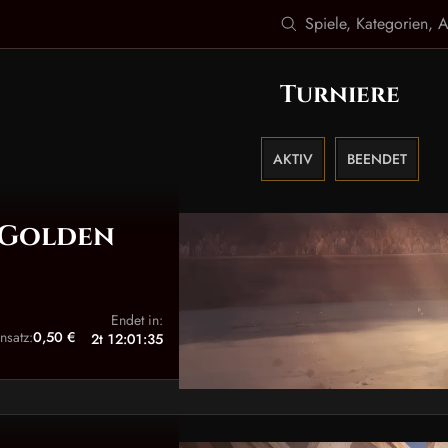
Spiele, Kategorien, A
Turniere
AKTIV
BEENDET
 Golden
Endet in:
nsatz:
0,50 €
2t 12:01:35