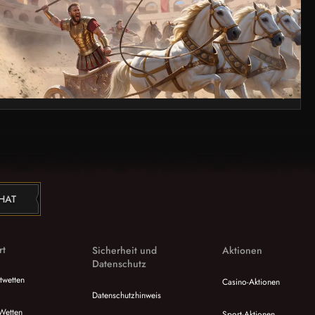
HAT
rt
Sicherheit und
Aktionen
Datenschutz
twetten
Casino-Aktionen
Datenschutzhinweis
-Wetten
Sport-Aktionen