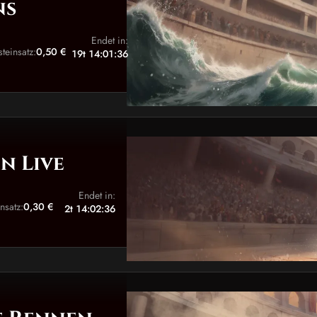
ns
Endet in:
teinsatz:
0,50 €
19t 14:01:36
n Live
Endet in:
nsatz:
0,30 €
2t 14:02:36