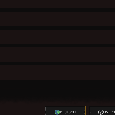
DEUTSCH
LIVE C