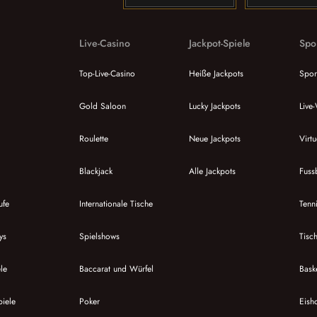
Live-Casino
Jackpot-Spiele
Spo
Top-Live-Casino
Heiße Jackpots
Spor
Gold Saloon
Lucky Jackpots
Live
Roulette
Neue Jackpots
Virtu
Blackjack
Alle Jackpots
Fuss
ufe
Internationale Tische
Tenn
ys
Spielshows
Tisc
ele
Baccarat und Würfel
Bask
piele
Poker
Eish