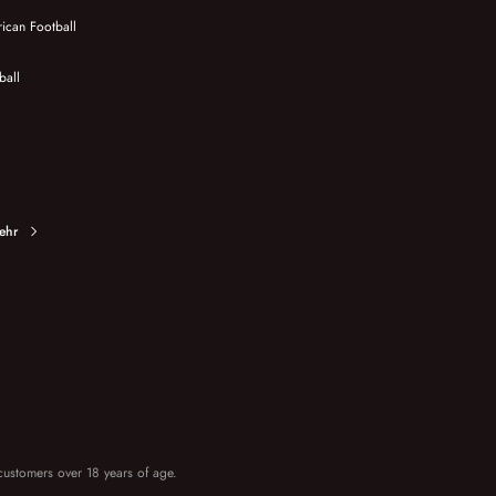
ican Football
ball
ehr
customers over 18 years of age.