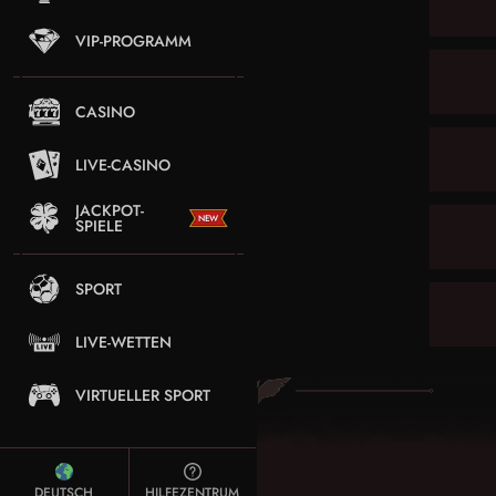
VIP-PROGRAMM
CASINO
LIVE-CASINO
JACKPOT-
NEW
SPIELE
SPORT
LIVE-WETTEN
VIRTUELLER SPORT
DEUTSCH
HILFEZENTRUM