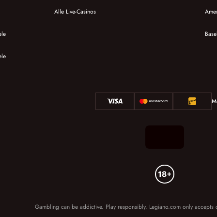
Alle Live-Casinos
Amer
ele
Base
ele
M
Gambling can be addictive. Play responsibly. Legiano.com only accepts 