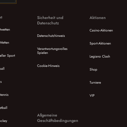
rt
Sicherheit und
Aktionen
Datenschutz
twetten
Casino-Aktionen
Datenschutzhinweis
-Wetten
Sport-Aktionen
Verantwortungsvolles
Spielen
eller Sport
Legiano Clash
Cookie-Hinweis
ball
Shop
is
Turniere
htennis
VIP
etball
Allgemeine
Geschäftsbedingungen
ockey