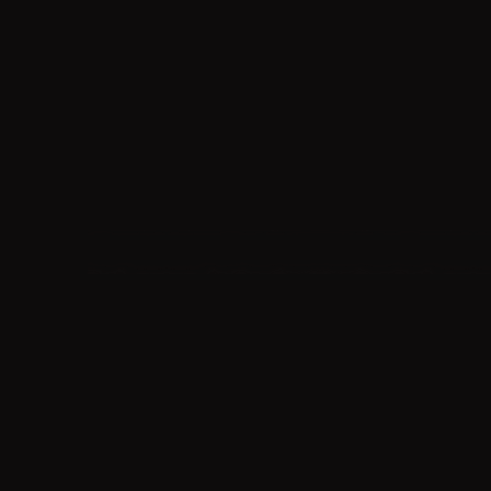
Casino
Allgemeine Infos
Top
Über uns