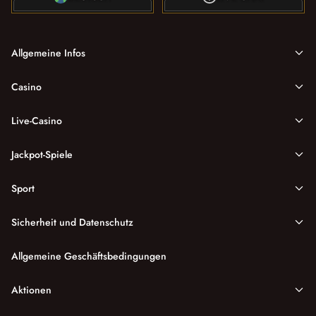
Allgemeine Infos
Casino
Live-Casino
Jackpot-Spiele
Sport
Sicherheit und Datenschutz
Allgemeine Geschäftsbedingungen
Aktionen